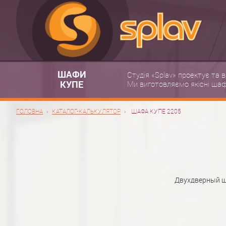
ШАФИ
Студія «Splav» проектує та 
КУПЕ
Ми виготовляємо якісні шафи
ГОЛОВНА
КАТАЛОГ-КАЛЬКУЛЯТОР
ШАФА КУПЕ 2205
Двухдверный шк