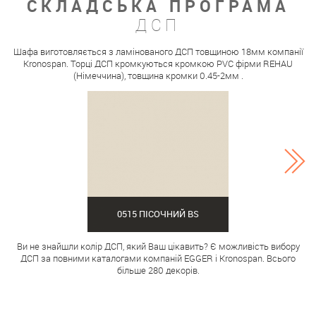
СКЛАДСЬКА ПРОГРАМА
ДСП
Шафа виготовляється з ламінованого ДСП товщиною 18мм компанії
Kronospan. Торці ДСП кромкуються кромкою PVC фірми REHAU
(Німеччина), товщина кромки 0.45-2мм .
0515 ПІСОЧНИЙ BS
Ви не знайшли колір ДСП, який Ваш цікавить? Є можливість вибору
ДСП за повними каталогами компаній EGGER і Kronospan. Всього
більше 280 декорів.