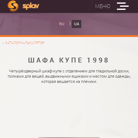
МЕНЮ
ВБУДОВАНІ ПРАСУВАЛЬНІ ДОШКИ
RU
UA
КАТАЛОГ ШАФ КУПЕ
ВБУДОВАНА ПРАСУВАЛЬНА ДОШКА
КАТАЛОГ-КАЛЬКУЛЯТОР
ФОТО ШАФ КУПЕ
НАСТІННА ПРАСУВАЛЬНА ДОШКА "РУСАЛКА"
МАТЕРІАЛИ
ШАФА КУПЕ 1998
ПРО НАС
ФУРНІТУРА
Четырёхдверный шкаф-купе с отделением для гладильной доски,
полками для вещей, выдвижными ящиками и местом для одежды,
КОНТАКТИ
КАТАЛОГИ ДВЕРЕЙ
которая вешается на плечики.