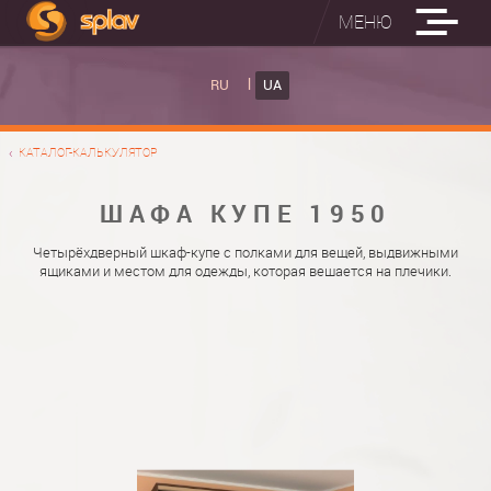
МЕНЮ
ВБУДОВАНІ ПРАСУВАЛЬНІ ДОШКИ
RU
UA
КАТАЛОГ ШАФ КУПЕ
ВБУДОВАНА ПРАСУВАЛЬНА ДОШКА
КАТАЛОГ-КАЛЬКУЛЯТОР
ФОТО ШАФ КУПЕ
НАСТІННА ПРАСУВАЛЬНА ДОШКА "РУСАЛКА"
МАТЕРІАЛИ
ШАФА КУПЕ 1950
ПРО НАС
ФУРНІТУРА
Четырёхдверный шкаф-купе с полками для вещей, выдвижными
ящиками и местом для одежды, которая вешается на плечики.
КОНТАКТИ
КАТАЛОГИ ДВЕРЕЙ