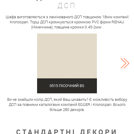
ДСП
Шафа виготовляється з ламінованого ДСП товщиною 18мм компанії
Kronospan. Торці ДСП кромкуються кромкою PVC фірми REHAU
(Німеччина), товщина кромки 0.45-2мм .
0515 ПІСОЧНИЙ BS
Ви не знайшли колір ДСП, який Ваш цікавить? Є можливість вибору
ДСП за повними каталогами компаній EGGER і Kronospan. Всього
більше 280 декорів.
СТАНДАРТНІ ДЕКОРИ