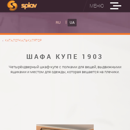
МЕНЮ
ВБУДОВАНІ ПРАСУВАЛЬНІ ДОШКИ
RU
UA
КАТАЛОГ ШАФ КУПЕ
ВБУДОВАНА ПРАСУВАЛЬНА ДОШКА
КАТАЛОГ-КАЛЬКУЛЯТОР
ФОТО ШАФ КУПЕ
НАСТІННА ПРАСУВАЛЬНА ДОШКА "РУСАЛКА"
МАТЕРІАЛИ
ШАФА КУПЕ 1903
ПРО НАС
ФУРНІТУРА
Четырёхдверный шкаф-купе с полками для вещей, выдвижными
ящиками и местом для одежды, которая вешается на плечики.
КОНТАКТИ
КАТАЛОГИ ДВЕРЕЙ