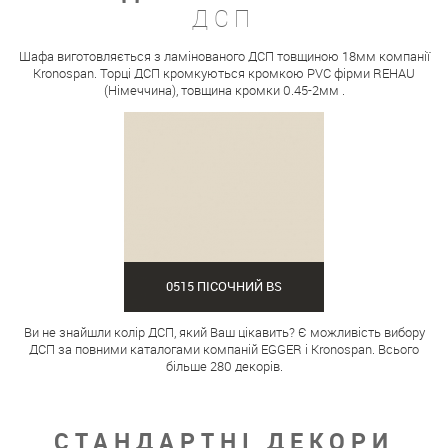
ДСП
Шафа виготовляється з ламінованого ДСП товщиною 18мм компанії
Kronospan. Торці ДСП кромкуються кромкою PVC фірми REHAU
(Німеччина), товщина кромки 0.45-2мм .
0515 ПІСОЧНИЙ BS
Ви не знайшли колір ДСП, який Ваш цікавить? Є можливість вибору
ДСП за повними каталогами компаній EGGER і Kronospan. Всього
більше 280 декорів.
СТАНДАРТНІ ДЕКОРИ