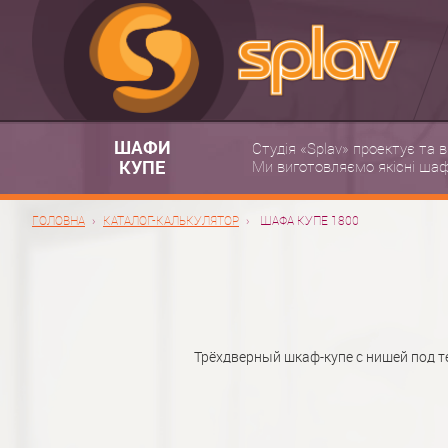
ШАФИ
Студія «Splav» проектує та 
КУПЕ
Ми виготовляємо якісні шафи
ГОЛОВНА
КАТАЛОГ-КАЛЬКУЛЯТОР
ШАФА КУПЕ 1800
Трёхдверный шкаф-купе с нишей под т