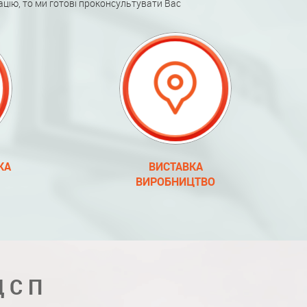
ацію, то ми готові проконсультувати Вас
КА
ВИСТАВКА
ВИРОБНИЦТВО
ДСП