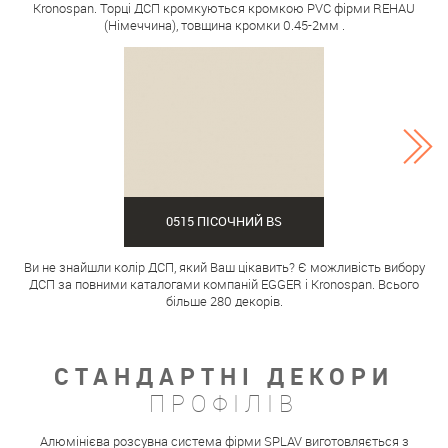
Kronospan. Торці ДСП кромкуються кромкою PVC фірми REHAU
(Німеччина), товщина кромки 0.45-2мм .
0515 ПІСОЧНИЙ BS
Ви не знайшли колір ДСП, який Ваш цікавить? Є можливість вибору
ДСП за повними каталогами компаній EGGER і Kronospan. Всього
більше 280 декорів.
СТАНДАРТНІ ДЕКОРИ
ПРОФІЛІВ
Алюмінієва розсувна система фірми SPLAV виготовляється з