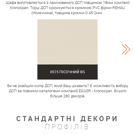
Шафа виготовляється з ламінованого ДСП товщиною 18мм компанії
Kronospan. Торці ДСП кромкуються кромкою PVC фірми REHAU
(Німеччина), товщина кромки 0.45-2мм .
0515 ПІСОЧНИЙ BS
Ви не знайшли колір ДСП, який Ваш цікавить? Є можливість вибору
ДСП за повними каталогами компаній EGGER і Kronospan. Всього
більше 280 декорів.
СТАНДАРТНІ ДЕКОРИ
ПРОФІЛІВ