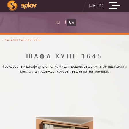
МЕНЮ
ВБУДОВАНІ ПРАСУВАЛЬНІ ДОШКИ
RU
UA
КАТАЛОГ ШАФ КУПЕ
ВБУДОВАНА ПРАСУВАЛЬНА ДОШКА
КАТАЛОГ-КАЛЬКУЛЯТОР
ФОТО ШАФ КУПЕ
НАСТІННА ПРАСУВАЛЬНА ДОШКА "РУСАЛКА"
МАТЕРІАЛИ
ШАФА КУПЕ 1645
ПРО НАС
ФУРНІТУРА
Трёхдверный шкаф-купе с полками для вещей, выдвижными ящиками и
местом для одежды, которая вешается на плечики.
КОНТАКТИ
КАТАЛОГИ ДВЕРЕЙ