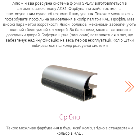
Алюмінієва розсувна система фірми SPLAV виготовляється з
алюмінієвого сплаву АД31. Фарбування здійснюється із
застосуванням сучасної технології анодування. Також є можливість
пофарбувати профіль на замовлення в колір палітри RAL. Профіль має
високі параметри жорсткості. Якісні роликові механізми забезпечують
плавний і безшумний хід дверей. За бажанням, можна встановити
доводчики дверей. Буферна щітка (пильовик) вставляється в паз, що
забезпечує надійну фіксацію на весь період експлуатації. Колір щітки
підбирається під колір розсувної системи.
Також можливе фарбування в будь-який колір, згідно з стандартами
кольорів RAL .