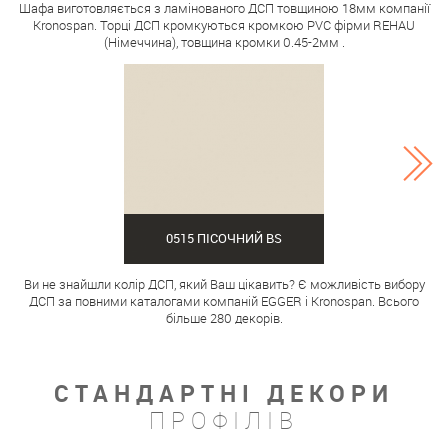
Шафа виготовляється з ламінованого ДСП товщиною 18мм компанії
Kronospan. Торці ДСП кромкуються кромкою PVC фірми REHAU
(Німеччина), товщина кромки 0.45-2мм .
0515 ПІСОЧНИЙ BS
Ви не знайшли колір ДСП, який Ваш цікавить? Є можливість вибору
ДСП за повними каталогами компаній EGGER і Kronospan. Всього
більше 280 декорів.
СТАНДАРТНІ ДЕКОРИ
ПРОФІЛІВ