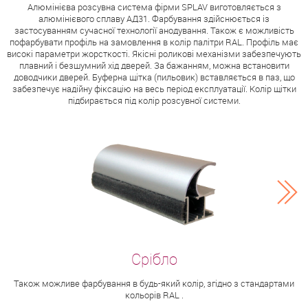
Алюмінієва розсувна система фірми SPLAV виготовляється з
алюмінієвого сплаву АД31. Фарбування здійснюється із
застосуванням сучасної технології анодування. Також є можливість
пофарбувати профіль на замовлення в колір палітри RAL. Профіль має
високі параметри жорсткості. Якісні роликові механізми забезпечують
плавний і безшумний хід дверей. За бажанням, можна встановити
доводчики дверей. Буферна щітка (пильовик) вставляється в паз, що
забезпечує надійну фіксацію на весь період експлуатації. Колір щітки
підбирається під колір розсувної системи.
Також можливе фарбування в будь-який колір, згідно з стандартами
кольорів RAL .