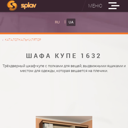
МЕНЮ
ВБУДОВАНІ ПРАСУВАЛЬНІ ДОШКИ
RU
UA
КАТАЛОГ ШАФ КУПЕ
ВБУДОВАНА ПРАСУВАЛЬНА ДОШКА
КАТАЛОГ-КАЛЬКУЛЯТОР
ФОТО ШАФ КУПЕ
НАСТІННА ПРАСУВАЛЬНА ДОШКА "РУСАЛКА"
МАТЕРІАЛИ
ШАФА КУПЕ 1632
ПРО НАС
ФУРНІТУРА
Трёхдверный шкаф-купе с полками для вещей, выдвижными ящиками и
местом для одежды, которая вешается на плечики.
КОНТАКТИ
КАТАЛОГИ ДВЕРЕЙ