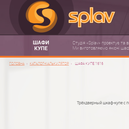
ШАФИ
Студія «Splav» проектує та 
КУПЕ
Ми виготовляємо якісні шафи
ГОЛОВНА
КАТАЛОГ-КАЛЬКУЛЯТОР
ШАФА КУПЕ 1616
Трёхдверный шкаф-купе с 