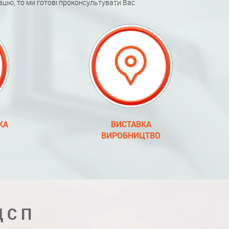
ацію, то ми готові проконсультувати Вас
КА
ВИСТАВКА
ВИРОБНИЦТВО
ДСП