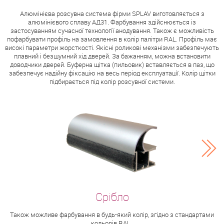
Алюмінієва розсувна система фірми SPLAV виготовляється з
алюмінієвого сплаву АД31. Фарбування здійснюється із
застосуванням сучасної технології анодування. Також є можливість
пофарбувати профіль на замовлення в колір палітри RAL. Профіль має
високі параметри жорсткості. Якісні роликові механізми забезпечують
плавний і безшумний хід дверей. За бажанням, можна встановити
доводчики дверей. Буферна щітка (пильовик) вставляється в паз, що
забезпечує надійну фіксацію на весь період експлуатації. Колір щітки
підбирається під колір розсувної системи.
Також можливе фарбування в будь-який колір, згідно з стандартами
кольорів RAL .