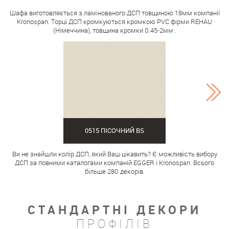
Шафа виготовляється з ламінованого ДСП товщиною 18мм компанії
Kronospan. Торці ДСП кромкуються кромкою PVC фірми REHAU
(Німеччина), товщина кромки 0.45-2мм .
0515 ПІСОЧНИЙ BS
Ви не знайшли колір ДСП, який Ваш цікавить? Є можливість вибору
ДСП за повними каталогами компаній EGGER і Kronospan. Всього
більше 280 декорів.
СТАНДАРТНІ ДЕКОРИ
ПРОФІЛІВ