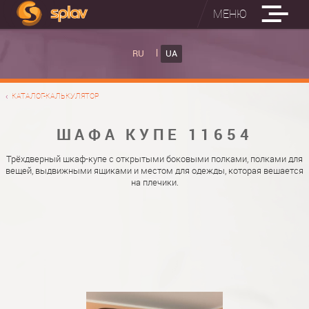
МЕНЮ
ВБУДОВАНІ ПРАСУВАЛЬНІ ДОШКИ
RU
UA
КАТАЛОГ ШАФ КУПЕ
ВБУДОВАНА ПРАСУВАЛЬНА ДОШКА
КАТАЛОГ-КАЛЬКУЛЯТОР
ФОТО ШАФ КУПЕ
НАСТІННА ПРАСУВАЛЬНА ДОШКА "РУСАЛКА"
МАТЕРІАЛИ
ШАФА КУПЕ 11654
ПРО НАС
ФУРНІТУРА
Трёхдверный шкаф-купе с открытыми боковыми полками, полками для
вещей, выдвижными ящиками и местом для одежды, которая вешается
КОНТАКТИ
КАТАЛОГИ ДВЕРЕЙ
на плечики.