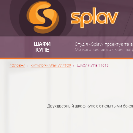
ШАФИ
Студія «Splav» проектує та 
КУПЕ
Ми виготовляємо якісні шафи
ГОЛОВНА
КАТАЛОГ-КАЛЬКУЛЯТОР
ШАФА КУПЕ 11015
Двухдверный шкаф-купе с открытыми боков