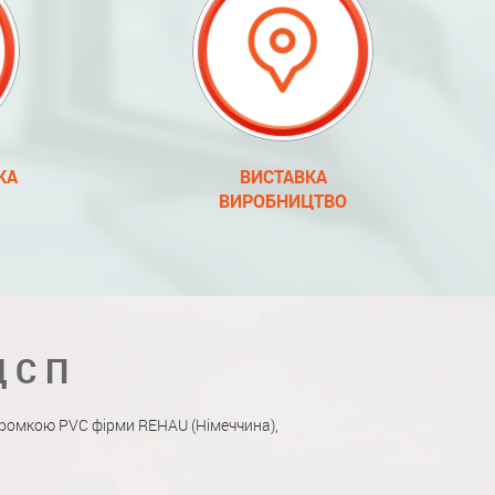
КА
ВИСТАВКА
ВИРОБНИЦТВО
ДСП
ромкою PVC фірми REHAU (Німеччина),