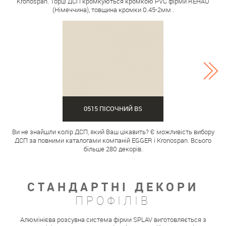
Kronospan. Торці ДСП кромкуються кромкою PVC фірми REHAU
(Німеччина), товщина кромки 0.45-2мм .
0515 ПІСОЧНИЙ BS
Ви не знайшли колір ДСП, який Ваш цікавить? Є можливість вибору
ДСП за повними каталогами компаній EGGER і Kronospan. Всього
більше 280 декорів.
СТАНДАРТНІ ДЕКОРИ
ПРОФІЛІВ
Алюмінієва розсувна система фірми SPLAV виготовляється з