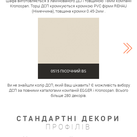
Шафа виготовляється з ламінованого ДСП товщиною 18мм компанії
Kronospan. Торці ДСП кромкуються кромкою PVC фірми REHAU
(Німеччина), товщина кромки 0.45-2мм .
0515 ПІСОЧНИЙ BS
Ви не знайшли колір ДСП, який Ваш цікавить? Є можливість вибору
ДСП за повними каталогами компаній EGGER і Kronospan. Всього
більше 280 декорів.
СТАНДАРТНІ ДЕКОРИ
ПРОФІЛІВ