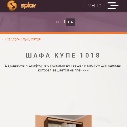
МЕНЮ
ВБУДОВАНІ ПРАСУВАЛЬНІ ДОШКИ
RU
UA
КАТАЛОГ ШАФ КУПЕ
ВБУДОВАНА ПРАСУВАЛЬНА ДОШКА
КАТАЛОГ-КАЛЬКУЛЯТОР
ФОТО ШАФ КУПЕ
НАСТІННА ПРАСУВАЛЬНА ДОШКА "РУСАЛКА"
МАТЕРІАЛИ
ШАФА КУПЕ 1018
ПРО НАС
ФУРНІТУРА
Двухдверный шкаф-купе с полками для вещей и местом для одежды,
которая вешается на плечики.
КОНТАКТИ
КАТАЛОГИ ДВЕРЕЙ