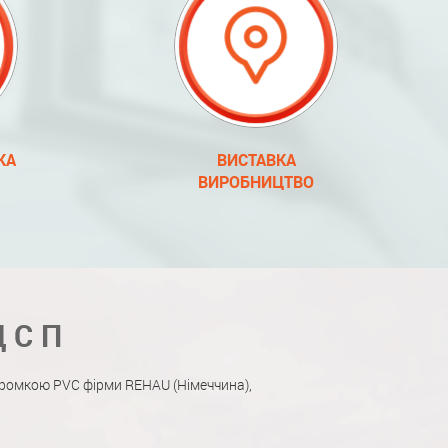
КА
ВИСТАВКА
ВИРОБНИЦТВО
ДСП
ромкою PVC фірми REHAU (Німеччина),