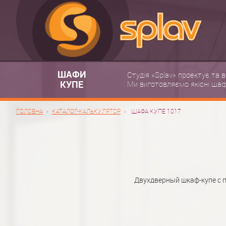
ШАФИ
Студія «Splav» проектує та 
КУПЕ
Ми виготовляємо якісні шафи
ГОЛОВНА
КАТАЛОГ-КАЛЬКУЛЯТОР
ШАФА КУПЕ 1017
Двухдверный шкаф-купе с 